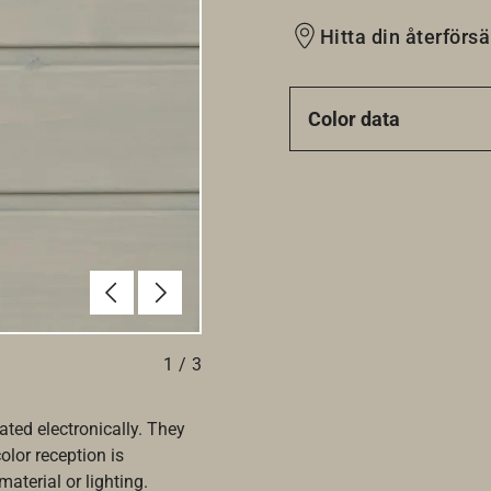
Hitta din återförsä
Color data
Föregående
Nästa
1
/
3
ated electronically. They
olor reception is
aterial or lighting.