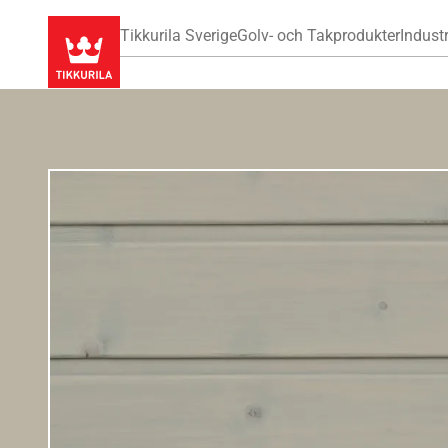
Tikkurila Sverige
Golv- och Takprodukter
Industr