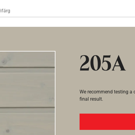
Hoppa till huvudinnehåll
ifärg
205A
We recommend testing a co
final result.