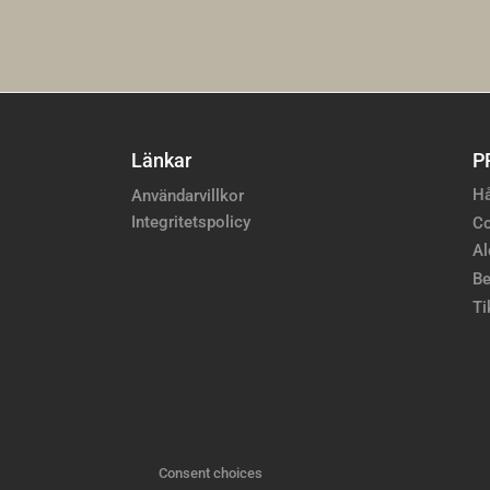
Länkar
P
Hå
Användarvillkor
Integritetspolicy
Co
Al
Be
Ti
Consent choices