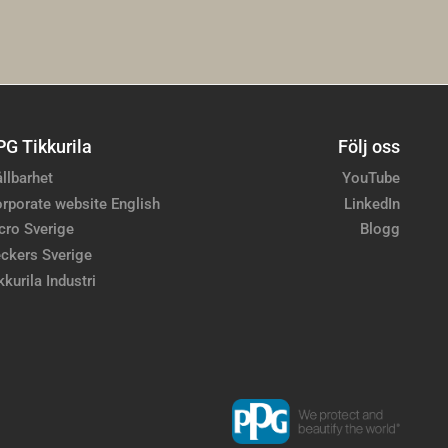
PG Tikkurila
Följ oss
llbarhet
YouTube
rporate website English
LinkedIn
cro Sverige
Blogg
ckers Sverige
kkurila Industri