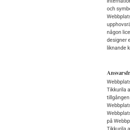
internatio
och symbo
Webbplats
upphovsrät
någon lice
designer e
liknande 
Ansvarsfr
Webbplatse
Tikkurila a
tillgången
Webbplatse
Webbplatse
på Webbpla
Tikkurila a