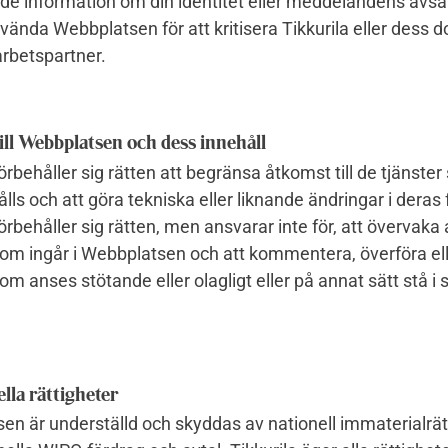
de information om din identitet eller meddelandens avs
nvända Webbplatsen för att kritisera Tikkurila eller dess d
arbetspartner.
ill Webbplatsen och dess innehåll
förbehåller sig rätten att begränsa åtkomst till de tjänste
ålls och att göra tekniska eller liknande ändringar i deras 
förbehåller sig rätten, men ansvarar inte för, att övervaka a
som ingår i Webbplatsen och att kommentera, överföra ell
om anses stötande eller olagligt eller på annat sätt stå i 
lla rättigheter
n är underställd och skyddas av nationell immaterialrät