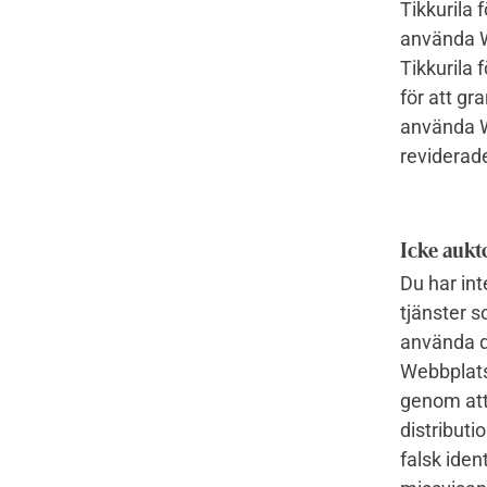
Tikkurila 
använda We
Tikkurila 
för att g
använda W
reviderade
Icke aukt
Du har int
tjänster s
använda de
Webbplatse
genom att 
distributi
falsk iden