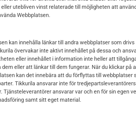
eller utebliven vinst relaterade till möjligheten att använd
använda Webbplatsen.
n kan innehålla länkar till andra webbplatser som drivs 
kkurila övervakar inte aktivt innehållet på dessa och ansva
theten eller innehållet i information inte heller att tillgån
 dem eller att länkar till dem fungerar. När du klickar på
tsen kan det innebära att du förflyttas till webbplatser 
parter. Tikkurila ansvarar inte för tredjepartsleverantörers
r. Tjänsteleverantörer ansvarar var och en för sin egen 
adsföring samt sitt eget material.