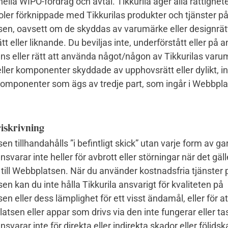
nella WIPO-fördrag och avtal. Tikkurila äger alla rättighete
ler förknippade med Tikkurilas produkter och tjänster p
en, oavsett om de skyddas av varumärke eller designrä
t eller liknande. Du beviljas inte, underförstått eller på a
ns eller rätt att använda något/någon av Tikkurilas varu
ller komponenter skyddade av upphovsrätt eller dylikt, in
komponenter som ägs av tredje part, som ingår i Webbpla
iskrivning
n tillhandahålls ”i befintligt skick” utan varje form av gar
nsvarar inte heller för avbrott eller störningar när det gäll
 till Webbplatsen. När du använder kostnadsfria tjänster 
n kan du inte hålla Tikkurila ansvarigt för kvaliteten på
n eller dess lämplighet för ett visst ändamål, eller för at
tsen eller appar som drivs via den inte fungerar eller tas
nsvarar inte för direkta eller indirekta skador eller följdsk