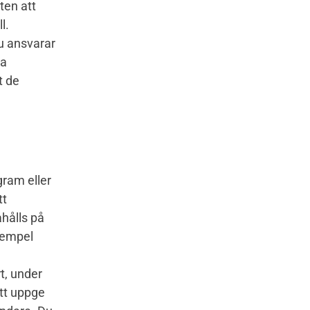
ten att
l.
du ansvarar
ta
t de
gram eller
tt
hålls på
exempel
rt, under
ätt uppge