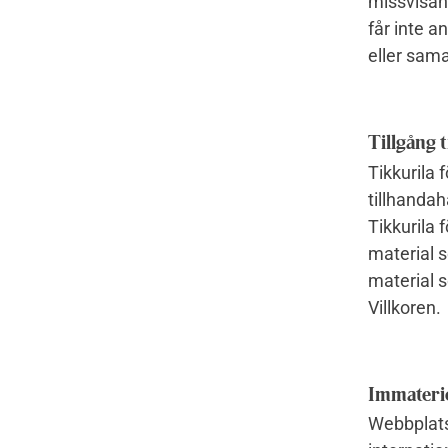
missvisan
får inte a
eller sam
Tillgång t
Tikkurila 
tillhandah
Tikkurila 
material 
material s
Villkoren.
Immaterie
Webbplatse