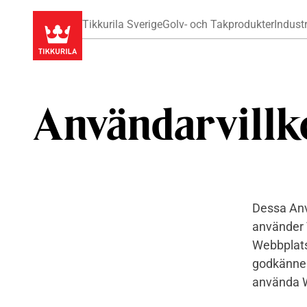
Tikkurila Sverige
Golv- och Takprodukter
Industr
Användarvillk
Dessa Anvä
använder 
Webbplats
godkänner 
använda 