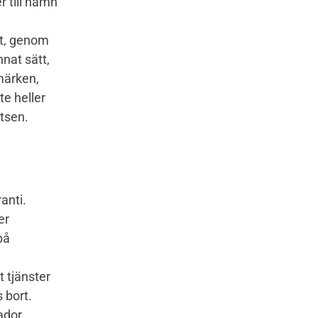
r till namn
å
tt, genom
nnat sätt,
märken,
te heller
tsen.
anti.
er
på
t tjänster
 bort.
ador,