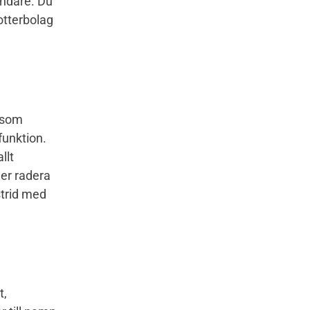
ändare. Du
otterbolag
r som
funktion.
llt
er radera
strid med
t,