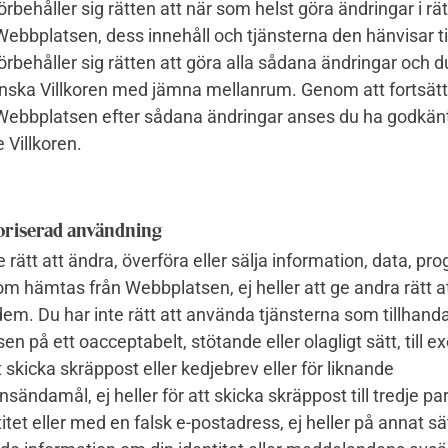
förbehåller sig rätten att när som helst göra ändringar i rät
bbplatsen, dess innehåll och tjänsterna den hänvisar til
förbehåller sig rätten att göra alla sådana ändringar och 
ranska Villkoren med jämna mellanrum. Genom att fortsät
ebbplatsen efter sådana ändringar anses du ha godkän
 Villkoren.
oriserad användning
e rätt att ändra, överföra eller sälja information, data, pro
om hämtas från Webbplatsen, ej heller att ge andra rätt a
m. Du har inte rätt att använda tjänsterna som tillhanda
n på ett oacceptabelt, stötande eller olagligt sätt, till 
skicka skräppost eller kedjebrev eller för liknande
onsändamål, ej heller för att skicka skräppost till tredje pa
titet eller med en falsk e-postadress, ej heller på annat s