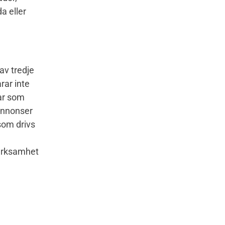
a eller
av tredje
rar inte
gar som
 annonser
som drivs
verksamhet