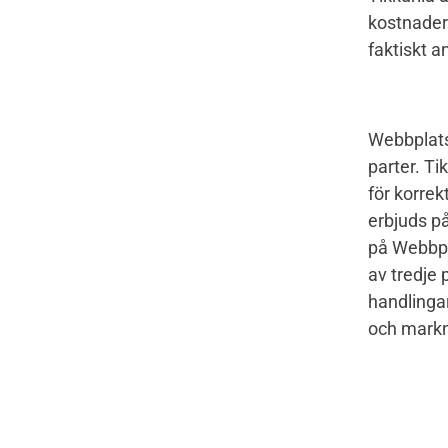
kostnader 
faktiskt 
Webbplatse
parter. Ti
för korrek
erbjuds på
på Webbpla
av tredje 
handlinga
och markn