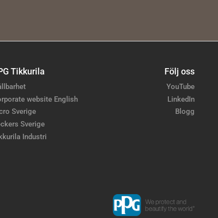
PG Tikkurila
Följ oss
llbarhet
YouTube
rporate website English
LinkedIn
cro Sverige
Blogg
ckers Sverige
kkurila Industri