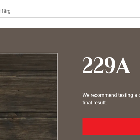
Hoppa till huvudinnehåll
ifärg
229A
We recommend testing a co
final result.