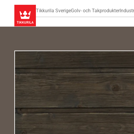
Tikkurila Sverige
Golv- och Takprodukter
Industr