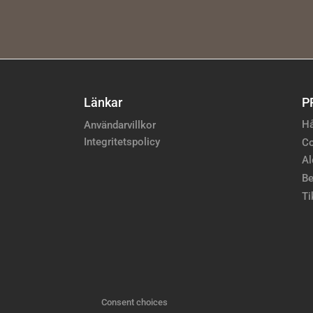
Länkar
P
Hå
Användarvillkor
Integritetspolicy
Co
Al
Be
Ti
Consent choices