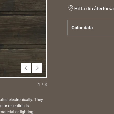
Hitta din återförsä
Color data
Föregående
Nästa
1
/
3
ated electronically. They
olor reception is
aterial or lighting.