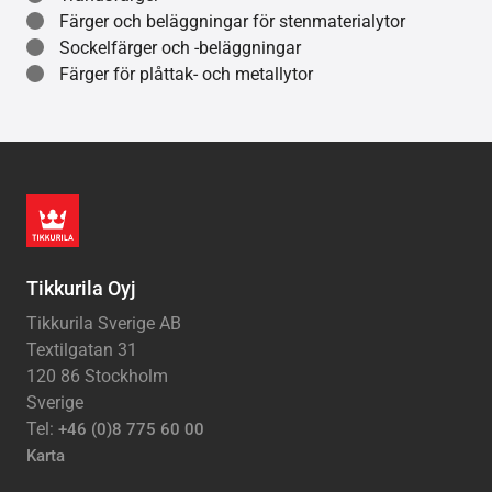
Färger och beläggningar för stenmaterialytor
Sockelfärger och -beläggningar
Färger för plåttak- och metallytor
Tikkurila Oyj
Tikkurila Sverige AB
Textilgatan 31
120 86 Stockholm
Sverige
Tel:
+46 (0)8 775 60 00
Karta