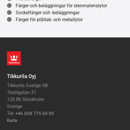
Färger och beläggningar för stenmaterialytor
Sockelfärger och -beläggningar
Färger för plåttak- och metallytor
Tikkurila Oyj
Tikkurila Sverige AB
Textilgatan 31
120 86 Stockholm
Sverige
Tel:
+46 (0)8 775 60 00
Karta