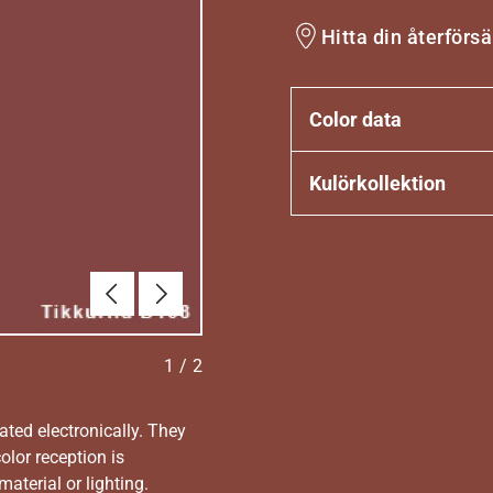
Hitta din återförsä
Color data
Kulörkollektion
Föregående
Nästa
1
/
2
ated electronically. They
olor reception is
aterial or lighting.