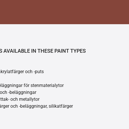
S AVAILABLE IN THESE PAINT TYPES
akrylatfärger och -puts
läggningar för stenmaterialytor
 och -beläggningar
åttak- och metallytor
ärger och -beläggningar, silikatfärger