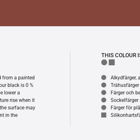
THIS COLOUR I
ed from a painted
Alkydfärger, 
our black is 0 %
Trähusfärger
he lower a
Färger och be
ture rise when it
Sockelfärger
f the surface may
Färger för pl
t in the
Silikonhartsf