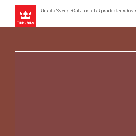
Tikkurila Sverige
Golv- och Takprodukter
Industr