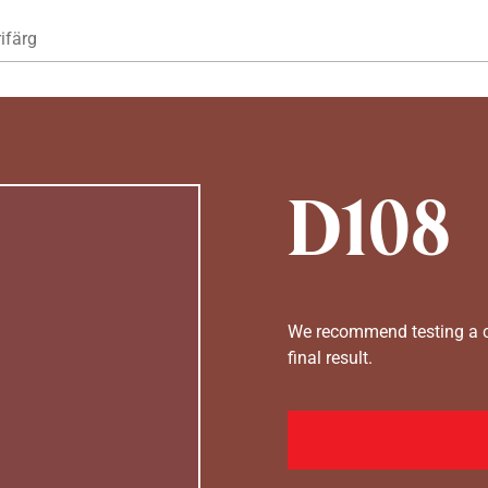
Hoppa till huvudinnehåll
ifärg
D108
We recommend testing a co
final result.