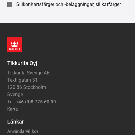
Silikonhartsfärger och -beläggningar, silikatfärger
Tikkurila Oyj
Tikkurila Sverige AB
Textilgatan 31
120 86 Stockholm
Sverige
Tel:
+46 (0)8 775 60 00
Karta
Länkar
Användarvillkor