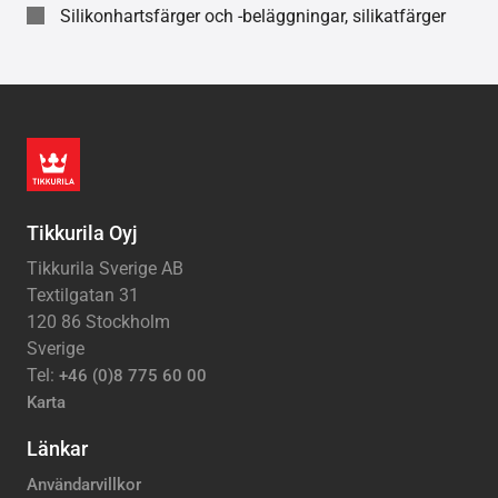
Silikonhartsfärger och -beläggningar, silikatfärger
Tikkurila Oyj
Tikkurila Sverige AB
Textilgatan 31
120 86 Stockholm
Sverige
Tel:
+46 (0)8 775 60 00
Karta
Länkar
Användarvillkor