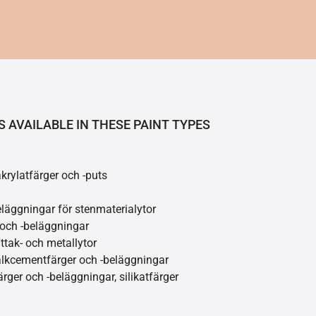
S AVAILABLE IN THESE PAINT TYPES
akrylatfärger och -puts
läggningar för stenmaterialytor
 och -beläggningar
åttak- och metallytor
kalkcementfärger och -beläggningar
ärger och -beläggningar, silikatfärger