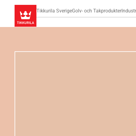
Tikkurila Sverige
Golv- och Takprodukter
Industr