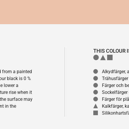
THIS COLOUR I
ed from a painted
Alkydfärger, 
our black is 0 %
Trähusfärger
he lower a
Färger och be
ture rise when it
Sockelfärger
f the surface may
Färger för pl
t in the
Kalkfärger, 
Silikonhartsf