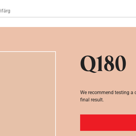
Hoppa till huvudinnehåll
ifärg
Q180
We recommend testing a co
final result.