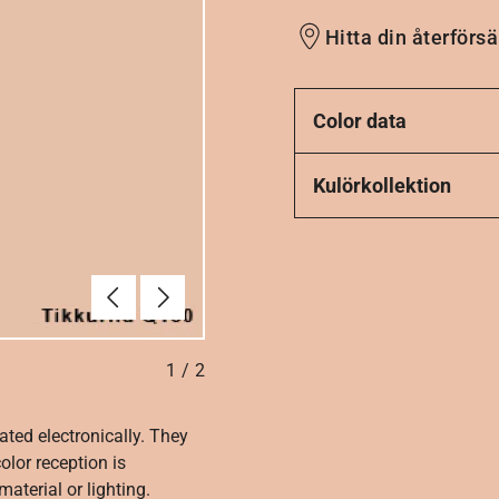
Hitta din återförsä
Color data
Kulörkollektion
Föregående
Nästa
1
/
2
ated electronically. They
olor reception is
aterial or lighting.