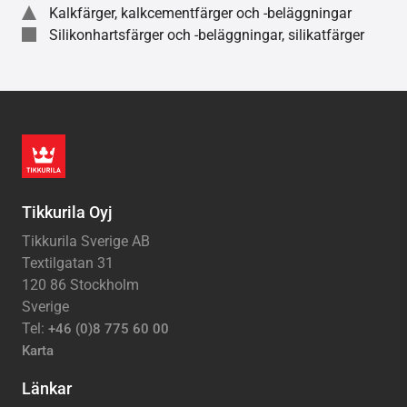
Kalkfärger, kalkcementfärger och -beläggningar
Silikonhartsfärger och -beläggningar, silikatfärger
Tikkurila Oyj
Tikkurila Sverige AB
Textilgatan 31
120 86 Stockholm
Sverige
Tel:
+46 (0)8 775 60 00
Karta
Länkar