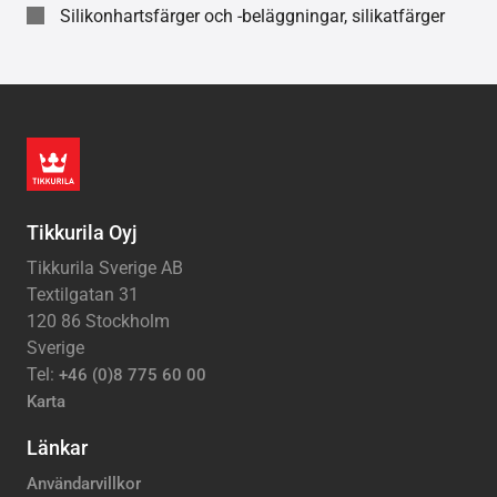
Silikonhartsfärger och -beläggningar, silikatfärger
Tikkurila Oyj
Tikkurila Sverige AB
Textilgatan 31
120 86 Stockholm
Sverige
Tel:
+46 (0)8 775 60 00
Karta
Länkar
Användarvillkor