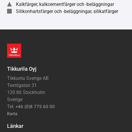
Kalkfärger, kalkcementfärger och -beläggningar
Silikonhartsfärger och -beläggningar, silikatfärger
Tikkurila Oyj
Tikkurila Sverige AB
Textilgatan 31
120 86 Stockholm
Sverige
Tel:
+46 (0)8 775 60 00
Karta
Länkar