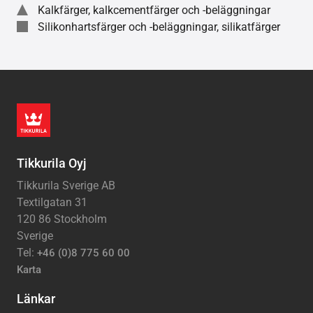
Kalkfärger, kalkcementfärger och -beläggningar
Silikonhartsfärger och -beläggningar, silikatfärger
Tikkurila Oyj
Tikkurila Sverige AB
Textilgatan 31
120 86 Stockholm
Sverige
Tel:
+46 (0)8 775 60 00
Karta
Länkar