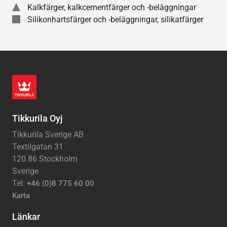
Kalkfärger, kalkcementfärger och -beläggningar
Silikonhartsfärger och -beläggningar, silikatfärger
Tikkurila Oyj
Tikkurila Sverige AB
Textilgatan 31
120 86 Stockholm
Sverige
Tel:
+46 (0)8 775 60 00
Karta
Länkar