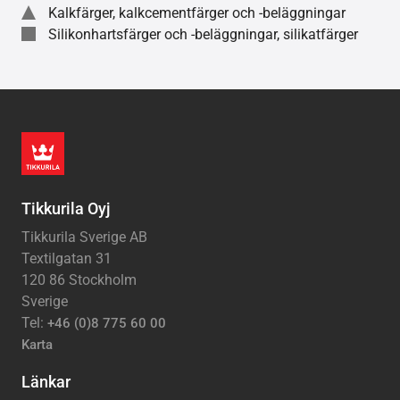
Kalkfärger, kalkcementfärger och -beläggningar
Silikonhartsfärger och -beläggningar, silikatfärger
Tikkurila Oyj
Tikkurila Sverige AB
Textilgatan 31
120 86 Stockholm
Sverige
Tel:
+46 (0)8 775 60 00
Karta
Länkar