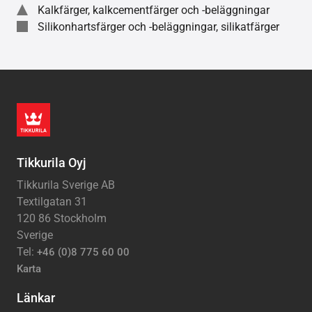
Kalkfärger, kalkcementfärger och -beläggningar
Silikonhartsfärger och -beläggningar, silikatfärger
Tikkurila Oyj
Tikkurila Sverige AB
Textilgatan 31
120 86 Stockholm
Sverige
Tel:
+46 (0)8 775 60 00
Karta
Länkar