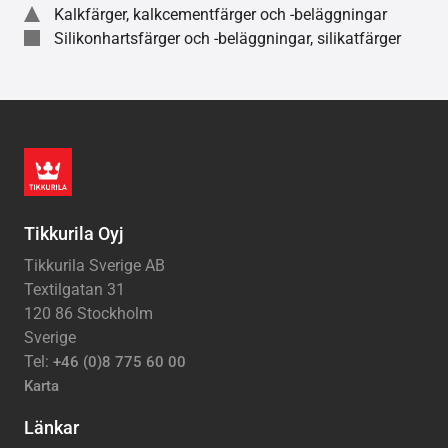
Kalkfärger, kalkcementfärger och -beläggningar
Silikonhartsfärger och -beläggningar, silikatfärger
Tikkurila Oyj
Tikkurila Sverige AB
Textilgatan 31
120 86 Stockholm
Sverige
Tel:
+46 (0)8 775 60 00
Karta
Länkar