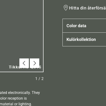
Hitta din återförsä
Color data
Kulörkollektion
Föregående
Nästa
1
/
2
ated electronically. They
olor reception is
aterial or lighting.