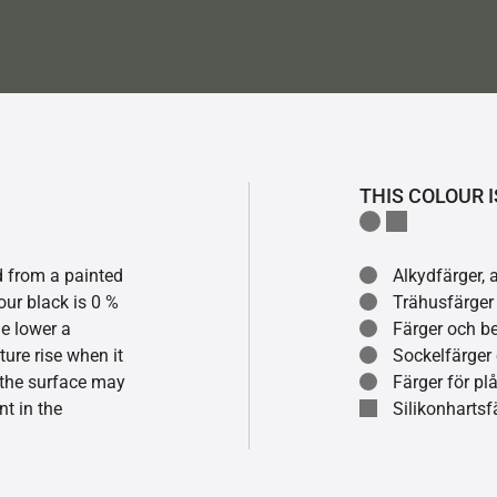
THIS COLOUR I
ed from a painted
Alkydfärger, 
our black is 0 %
Trähusfärger
he lower a
Färger och be
ture rise when it
Sockelfärger
f the surface may
Färger för pl
t in the
Silikonhartsf