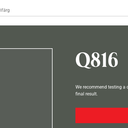
Hoppa till huvudinnehåll
ifärg
Q816
We recommend testing a co
final result.