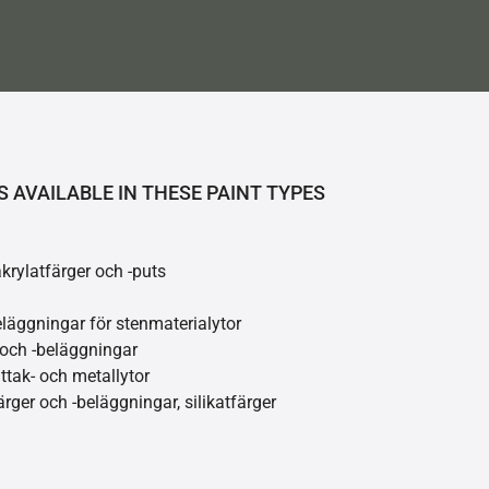
S AVAILABLE IN THESE PAINT TYPES
akrylatfärger och -puts
läggningar för stenmaterialytor
 och -beläggningar
åttak- och metallytor
ärger och -beläggningar, silikatfärger