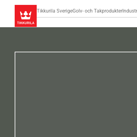
Tikkurila Sverige
Golv- och Takprodukter
Industr