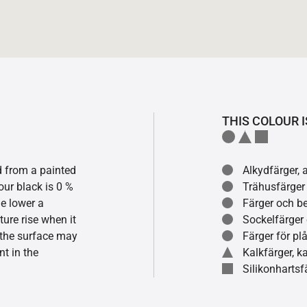
THIS COLOUR I
ed from a painted
Alkydfärger, 
our black is 0 %
Trähusfärger
he lower a
Färger och be
ture rise when it
Sockelfärger
f the surface may
Färger för pl
t in the
Kalkfärger, 
Silikonhartsf