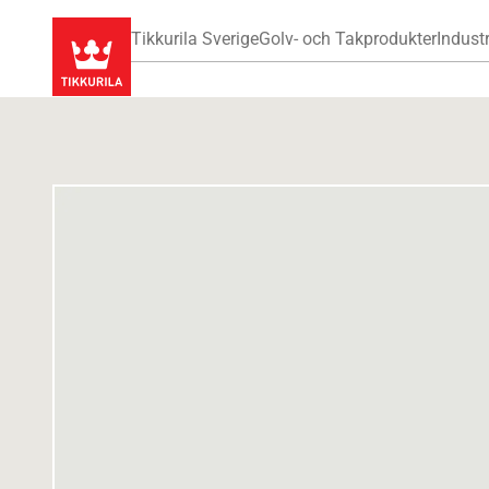
Tikkurila Sverige
Golv- och Takprodukter
Industr