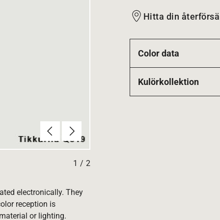
Hitta din återförsä
Color data
Kulörkollektion
Föregående
Nästa
1
/
2
ated electronically. They
olor reception is
aterial or lighting.