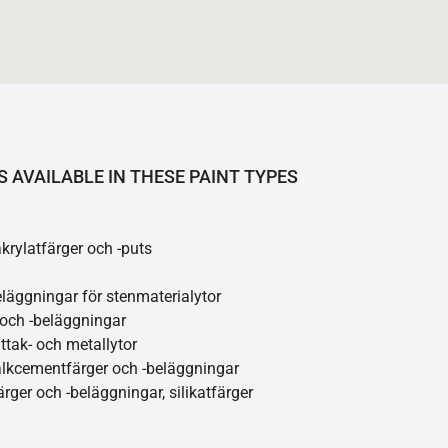
S AVAILABLE IN THESE PAINT TYPES
akrylatfärger och -puts
läggningar för stenmaterialytor
 och -beläggningar
åttak- och metallytor
kalkcementfärger och -beläggningar
ärger och -beläggningar, silikatfärger