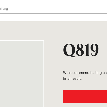
Hoppa till huvudinnehåll
ifärg
Q819
We recommend testing a co
final result.