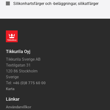
Silikonhartsfärger och -beläggningar, silikatfärger
Tikkurila Oyj
Tikkurila Sverige AB
Textilgatan 31
120 86 Stockholm
Sverige
Tel:
+46 (0)8 775 60 00
Karta
Länkar
Användarvillkor