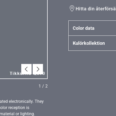
Hitta din återförsä
Color data
Kulörkollektion
Föregående
Nästa
1
/
2
ated electronically. They
olor reception is
aterial or lighting.