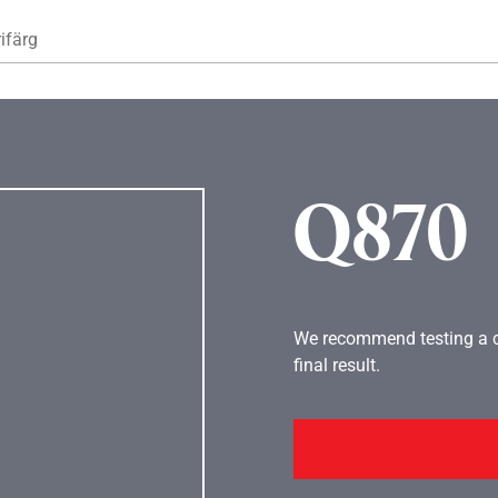
Hoppa till huvudinnehåll
ifärg
Q870
We recommend testing a co
final result.