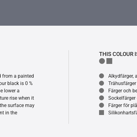
THIS COLOUR I
ed from a painted
Alkydfärger, 
our black is 0 %
Trähusfärger
he lower a
Färger och be
ture rise when it
Sockelfärger
f the surface may
Färger för pl
t in the
Silikonhartsf