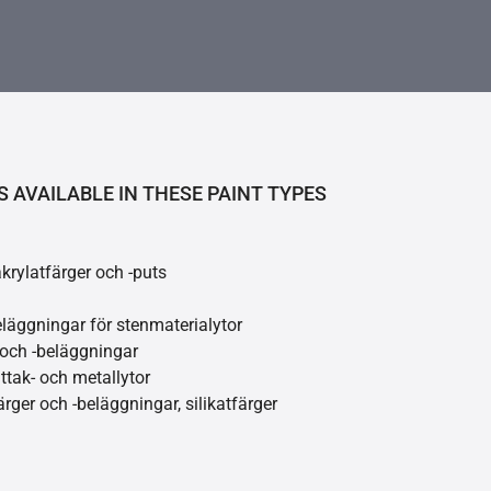
S AVAILABLE IN THESE PAINT TYPES
akrylatfärger och -puts
läggningar för stenmaterialytor
 och -beläggningar
åttak- och metallytor
ärger och -beläggningar, silikatfärger