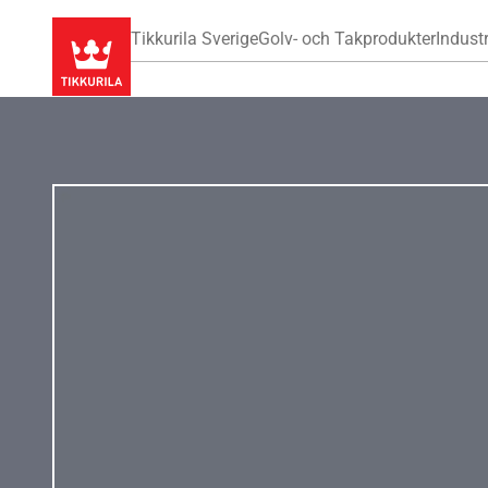
Tikkurila Sverige
Golv- och Takprodukter
Industr