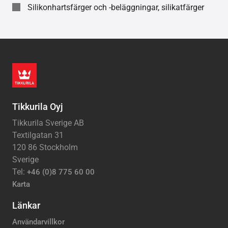
Silikonhartsfärger och -beläggningar, silikatfärger
Tikkurila Oyj
Tikkurila Sverige AB
Textilgatan 31
120 86 Stockholm
Sverige
Tel:
+46 (0)8 775 60 00
Karta
Länkar
Användarvillkor