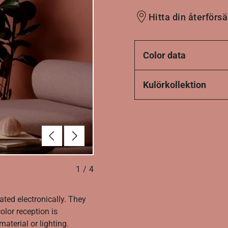
Hitta din återförsä
Color data
Kulörkollektion
Föregående
Nästa
1
/
4
ated electronically. They
olor reception is
aterial or lighting.