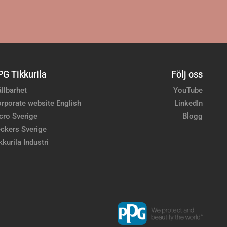
PG Tikkurila
Följ oss
llbarhet
YouTube
rporate website English
LinkedIn
cro Sverige
Blogg
ckers Sverige
kkurila Industri