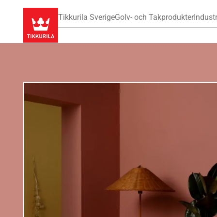
Tikkurila Sverige
Golv- och Takprodukter
Industr