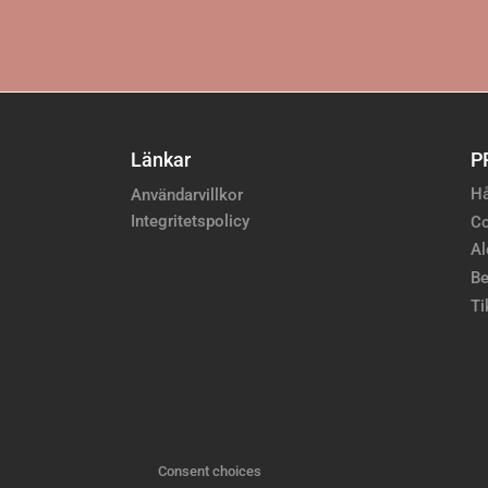
Länkar
P
Hå
Användarvillkor
Integritetspolicy
Co
Al
Be
Ti
Consent choices