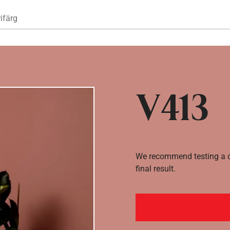
Hoppa till huvudinnehåll
ifärg
V413
We recommend testing a co
final result.