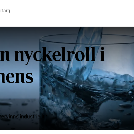
Hoppa till huvudinnehåll
ifärg
n nyckelroll i
nens
ervinns industriellt?