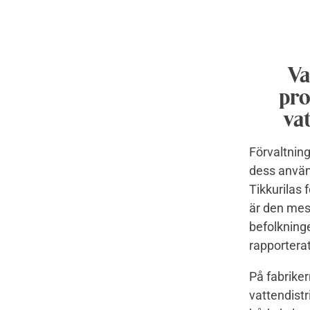
Va
pro
vat
Förvaltning
dess använd
Tikkurilas 
är den mest
befolkning
rapporterat
På fabrike
vattendistr