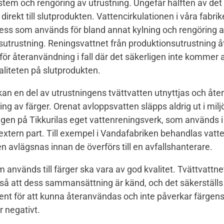
stem och rengöring av utrustning. Ungefär hälften av de
 direkt till slutprodukten. Vattencirkulationen i våra fabrik
ess som används för bland annat kylning och rengöring 
sutrustning. Reningsvattnet från produktionsutrustning å
t för återanvändning i fall där det säkerligen inte kommer 
aliteten på slutprodukten.
kan en del av utrustningens tvättvatten utnyttjas och åt
kning av färger. Orenat avloppsvatten släpps aldrig ut i mil
ngen på Tikkurilas eget vattenreningsverk, som används i
 extern part. Till exempel i Vandafabriken behandlas vatt
 avlägsnas innan de överförs till en avfallshanterare.
 används till färger ska vara av god kvalitet. Tvättvattne
t så att dess sammansättning är känd, och det säkerställs 
t rent för att kunna återanvändas och inte påverkar färgen
 negativt.