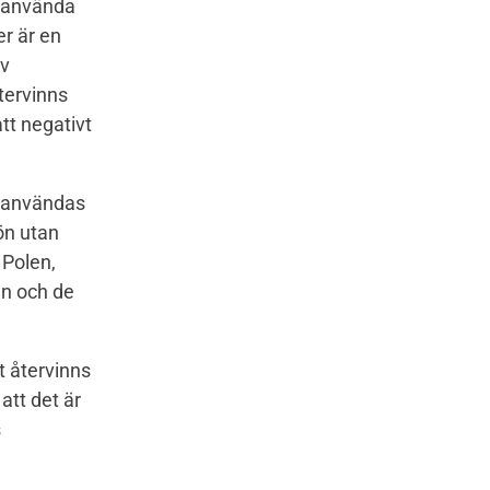
t använda
er är en
av
tervinns
att negativt
eranvändas
jön utan
 Polen,
en och de
t återvinns
att det är
s