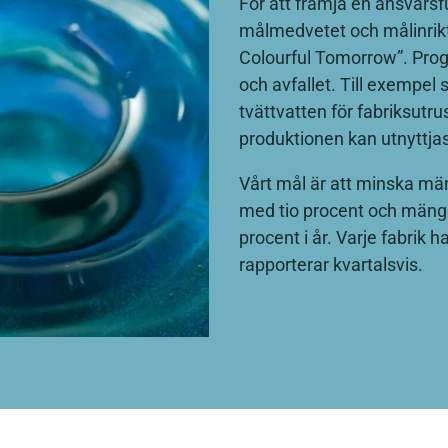
För att främja en ansvarsf
målmedvetet och målinrik
Colourful Tomorrow”. Prog
och avfallet. Till exempel
tvättvatten för fabriksutr
produktionen kan utnyttjas
Vårt mål är att minska män
med tio procent och mängde
procent i år. Varje fabrik
rapporterar kvartalsvis.