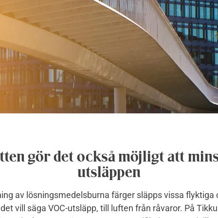
tten gör det också möjligt att min
utsläppen
kning av lösningsmedelsburna färger släpps vissa flyktiga
det vill säga VOC-utsläpp, till luften från råvaror. På Tikku