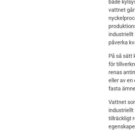
både kylsy
vattnet går
nyckelproc
produktion
industriell
påverka kv
På så sätt 
för tillver
renas anti
eller av en
fasta ämnen
Vattnet som
industriell
tillräcklig
egenskaper