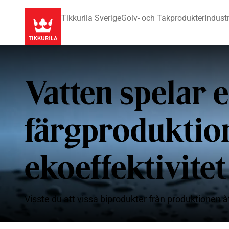
Tikkurila Sverige
Golv- och Takprodukter
Industr
Vatten spelar e
färgproduktio
ekoeffektivitet
Visste du att vissa biprodukter från produktionen åt