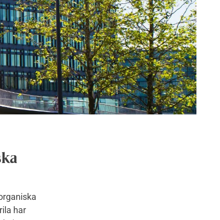
ska
 organiska
rila har