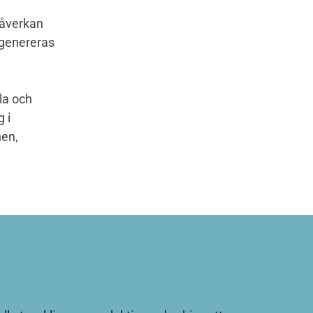
påverkan
 genereras
la och
 i
nen,