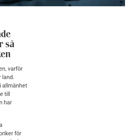
åde
r så
ken
en, varför
 land.
 i allmänhet
 till
n har
a
riker för