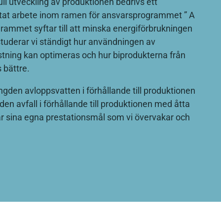
ull utveckling av produktionen bedrivs ett
tat arbete inom ramen för ansvarsprogrammet ” A
rammet syftar till att minska energiförbrukningen
 studerar vi ständigt hur användningen av
ustning kan optimeras och hur biprodukterna från
 bättre.
gden avloppsvatten i förhållande till produktionen
n avfall i förhållande till produktionen med åtta
 har sina egna prestationsmål som vi övervakar och