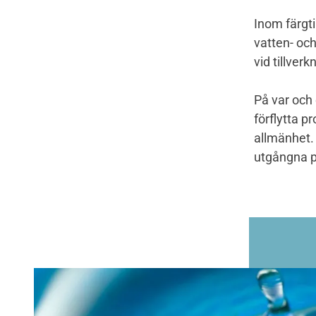
Inom färgti
vatten- och
vid tillverk
På var och 
förflytta p
allmänhet. 
utgångna p