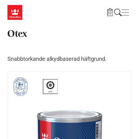
Hoppa till huvudinnehåll
Navig
Otex
Snabbtorkande alkydbaserad häftgrund.