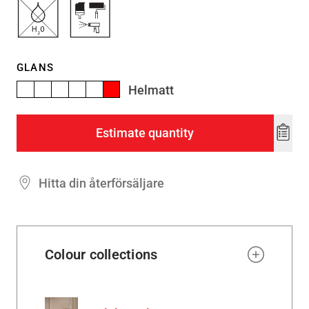
GLANS
Helmatt
Estimate quantity
Add
to
wishl
Hitta din återförsäljare
Colour collections