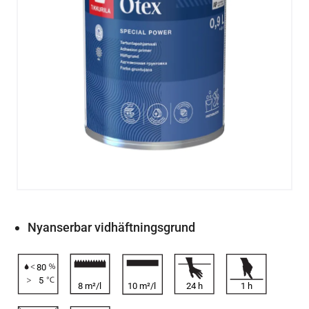
Nyanserbar vidhäftningsgrund
80
5
8 m²/l
10 m²/l
24
h
1
h