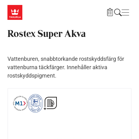
Hoppa till huvudinnehåll
Navig
Rostex Super Akva
Vattenburen, snabbtorkande rostskyddsfärg för
vattenburna täckfärger. Innehåller aktiva
rostskyddspigment.