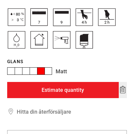
80
3
7
9
4
h
2
h
GLANS
Matt
Estimate quantity
Add
to
wishl
Hitta din återförsäljare