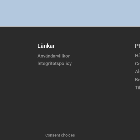
Länkar
P
Hå
Användarvillkor
Integritetspolicy
Co
Al
Be
Ti
Consent choices