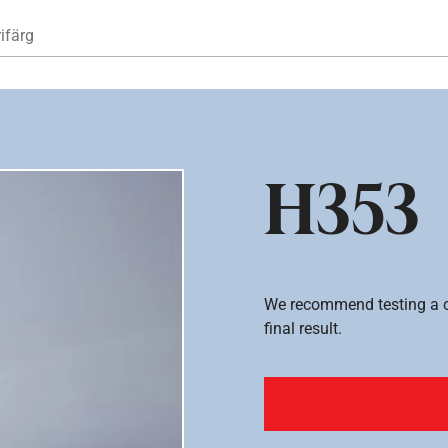
Hoppa till huvudinnehåll
ifärg
H353
We recommend testing a co
final result.