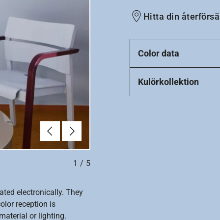
Hitta din återförsä
Color data
Kulörkollektion
Föregående
Nästa
1
/
5
ated electronically. They
olor reception is
aterial or lighting.