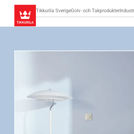
Tikkurila Sverige
Golv- och Takprodukter
Industr