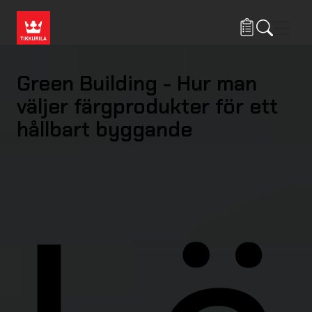
Hoppa till huvudinnehåll
Navig
Green Building - Hur man
väljer färgprodukter för ett
hållbart byggande