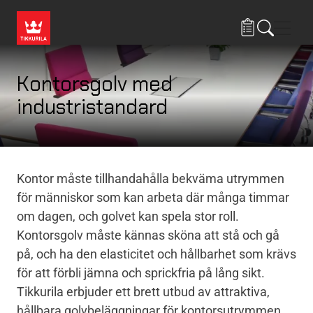
Hoppa till huvudinnehåll
Navig
Kontorsgolv med
industristandard
Kontor måste tillhandahålla bekväma utrymmen
för människor som kan arbeta där många timmar
om dagen, och golvet kan spela stor roll.
Kontorsgolv måste kännas sköna att stå och gå
på, och ha den elasticitet och hållbarhet som krävs
för att förbli jämna och sprickfria på lång sikt.
Tikkurila erbjuder ett brett utbud av attraktiva,
hållbara golvbeläggningar för kontorsutrymmen