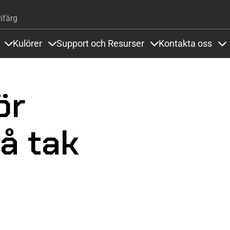
Hoppa till huvudinnehåll
ifärg
Kulörer
Support och Resurser
Kontakta oss
Items under Golvsystem och Referenser
Items under Kulörer
Items under Support
It
ör
å tak