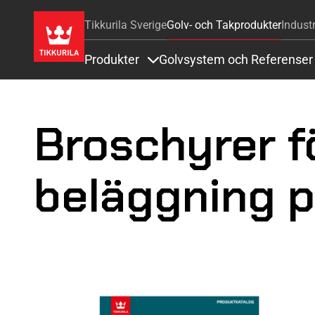
Tikkurila Sverige
Golv- och Takprodukter
Industr
Produkter
Golvsystem och Referenser
Items under Produkter
Broschyrer f
beläggning p