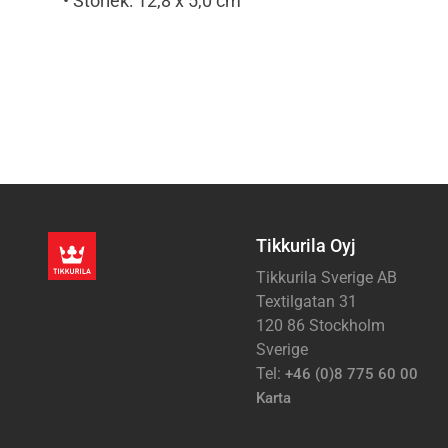
• Storlek: 12,8 x 5,0 cm
Tikkurila Oyj
Tikkurila Sverige AB
Textilgatan 31
120 86 Stockholm
Sverige
Tel:
+46 (0)8 775 60 00
Karta