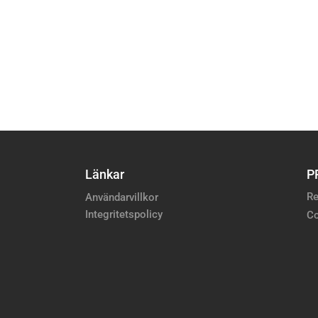
Länkar
P
Re
Användarvillkor
Integritetspolicy
Co