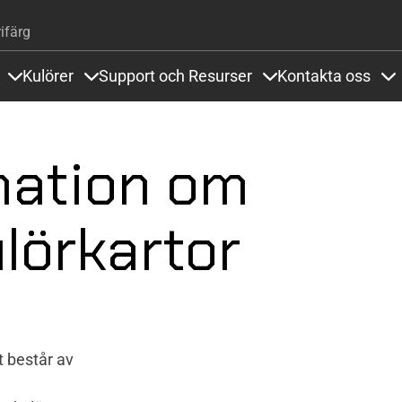
Hoppa till huvudinnehåll
ifärg
Kulörer
Support och Resurser
Kontakta oss
Items under Golvsystem och Referenser
Items under Kulörer
Items under Support
It
mation om
lörkartor
t består av