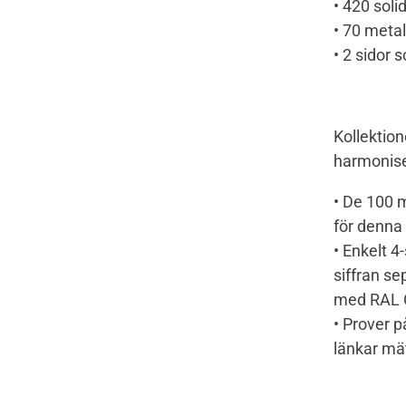
• 420 soli
• 70 metal
• 2 sidor 
Kollektion
harmonise
• De 100 m
för denna
• Enkelt 4
siffran se
med RAL C
• Prover p
länkar mät