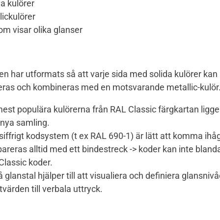
da kulörer
lickulörer
som visar olika glanser
en har utformats så att varje sida med solida kulörer kan
ras och kombineras med en motsvarande metallic-kulör
est populära kulörerna från RAL Classic färgkartan ligger 
 nya samling.
-siffrigt kodsystem (t ex RAL 690-1) är lätt att komma ihå
pareras alltid med ett bindestreck -> koder kan inte bland
lassic koder.
å glanstal hjälper till att visualiera och definiera glansnivå
värden till verbala uttryck.