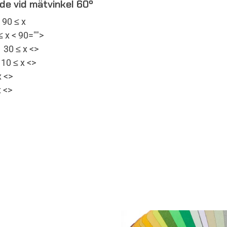
de vid mätvinkel 60º
90 ≤ x
 x < 90="">
 30 ≤ x <>
10 ≤ x <>
x <>
 <>