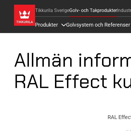
Tikkurila Sverige
Golv- och Takprodukter
Industr
Produkter
Golvsystem och Referenser
Items under Produkter
Allmän infor
RAL Effect ku
RAL Effec