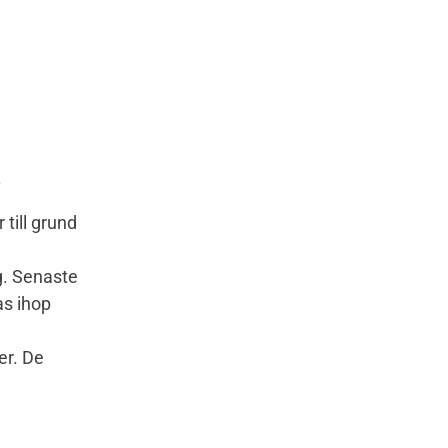
.
till grund
g. Senaste
as ihop
er. De