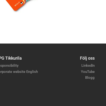
PG Tikkurila
Följ oss
sponsibility
LinkedIn
rporate website English
YouTube
Blogg