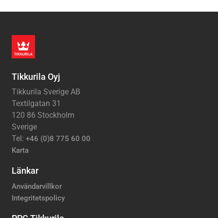
Tikkurila Oyj
Tikkurila Sverige AB
Textilgatan 31
120 86 Stockholm
Sverige
Tel:
+46 (0)8 775 60 00
Karta
Länkar
Användarvillkor
Integritetspolicy