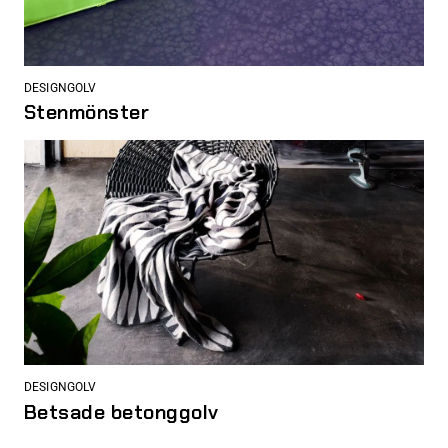
DESIGNGOLV
Stenmönster
DESIGNGOLV
Betsade betonggolv