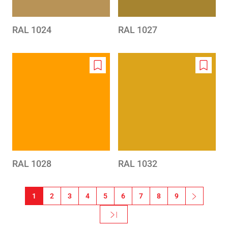
RAL 1024
RAL 1027
Add
Add
to
to
wishlist
wishlis
RAL 1028
RAL 1032
Paginering
1
2
3
4
5
6
7
8
9
››
Nästa sida
Sista »
Sista sidan