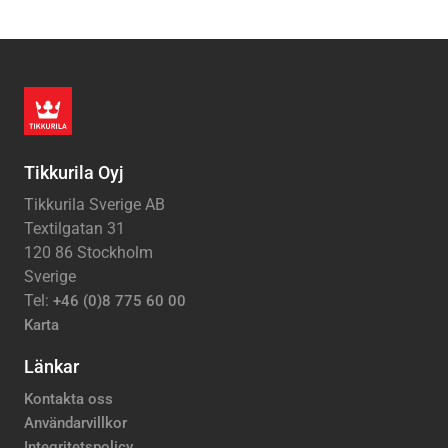
Tikkurila Oyj
Tikkurila Sverige AB
Textilgatan 31
120 86 Stockholm
Sverige
Tel:
+46 (0)8 775 60 00
Karta
Länkar
Kontakta oss
Användarvillkor
Integritetspolicy