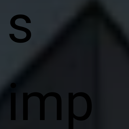
s
imp