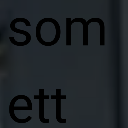
som
ett