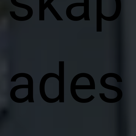
skap
ades