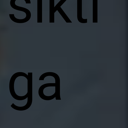
sikti
ga