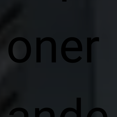
oner
ande