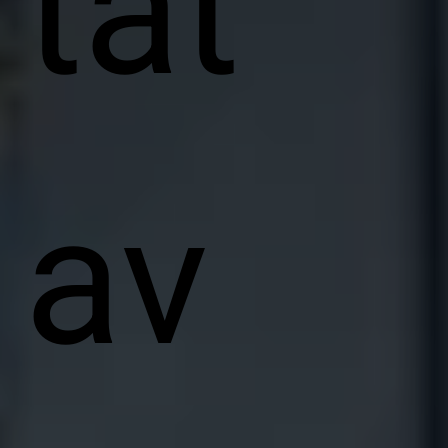
tat
av