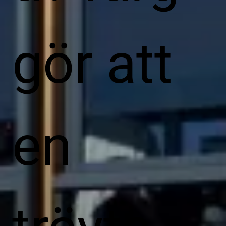
gör att
en