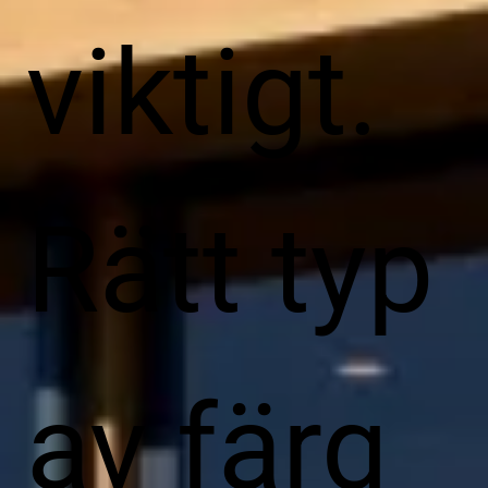
viktigt.
Rätt typ
av färg