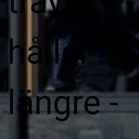
träyta
håller
längre -