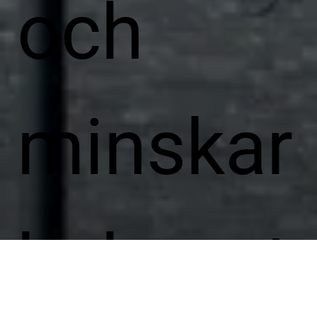
och
minskar
behovet