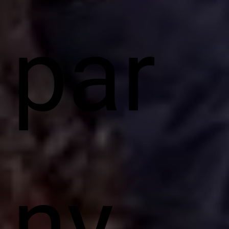
par
ny