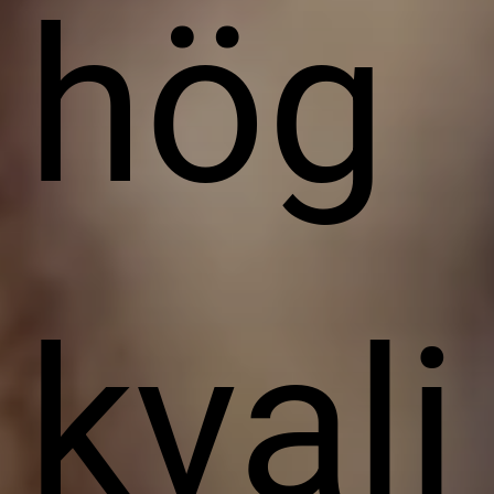
hög
kvali