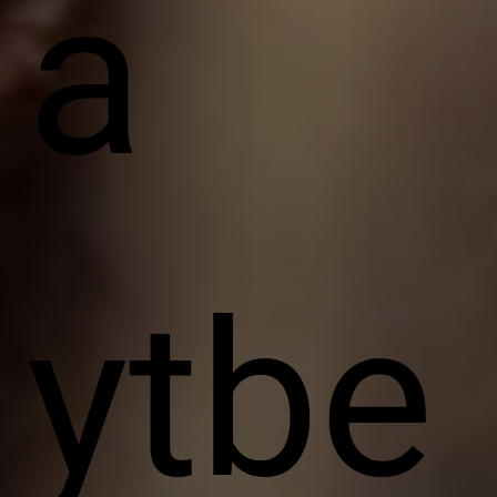
a
ytbe