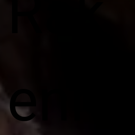
Rak
enn