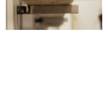
Träskydd med Fontefire WF Clear
brandskyddslack