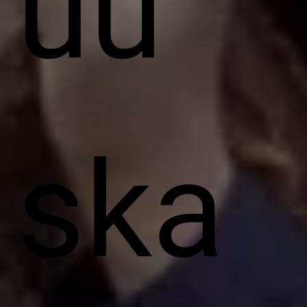
uu
ska