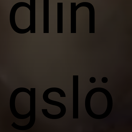
dlin
gslö