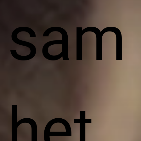
sam
het