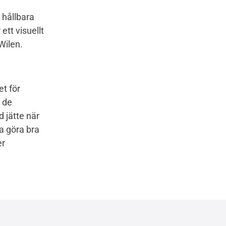
r hållbara
ett visuellt
 Wilen.
t för
 de
d jätte när
na göra bra
er