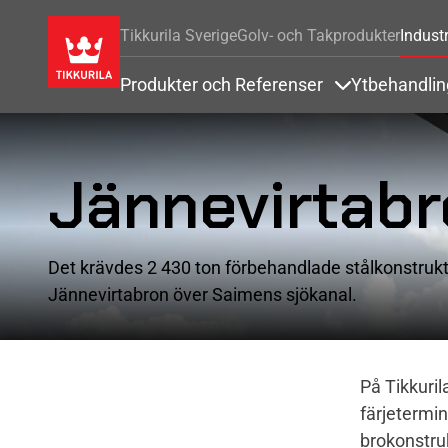
Tikkurila Sverige
Golv- och Takprodukter
Industr
Produkter och Referenser
Ytbehandli
Items under Pr
Jännevirtab
Det krävdes 2 430 ton förbehandlade stålkonstrukti
Jännevirtabron över Saimens sjökanal.
På Tikkuril
färjetermin
brokonstruk