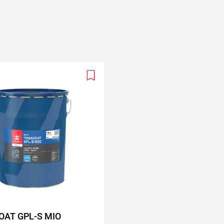
Add
to
wishlist
AT GPL-S MIO