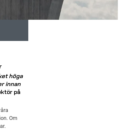
r
cket höga
er innan
ektör på
våra
sion. Om
ar.