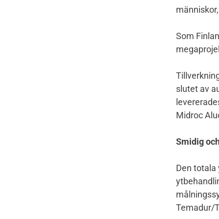
människor,
Som Finland
megaproje
Tillverknin
slutet av a
levererade
Midroc Alu
Smidig och
Den totala 
ytbehandli
målningssy
Temadur/T