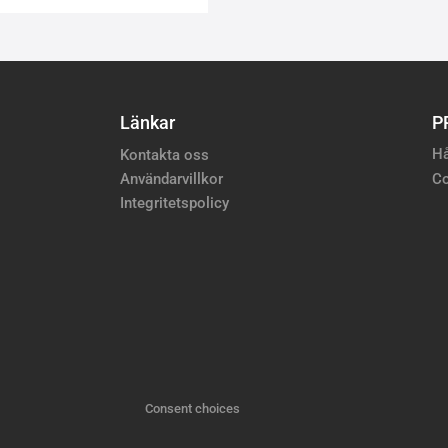
Länkar
P
Hå
Kontakta oss
Användarvillkor
Co
Integritetspolicy
Consent choices