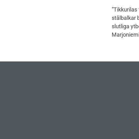
”Tikkurilas
stålbalkar 
slutliga y
Marjoniemi