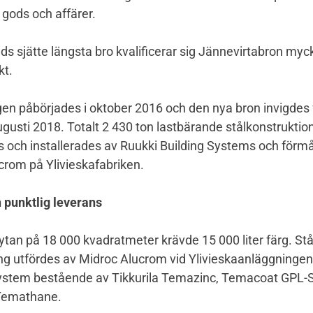
 gods och affärer.
s sjätte längsta bro kvalificerar sig Jännevirtabron myc
kt.
gen påbörjades i oktober 2016 och den nya bron invigdes fö
ugusti 2018. Totalt 2 430 ton lastbärande stålkonstruktio
s och installerades av Ruukki Building Systems och förm
crom på Ylivieskafabriken.
 punktlig leverans
ytan på 18 000 kvadratmeter krävde 15 000 liter färg. St
ng utfördes av Midroc Alucrom vid Ylivieskaanläggninge
stem bestående av Tikkurila Temazinc, Temacoat GPL-
emathane.