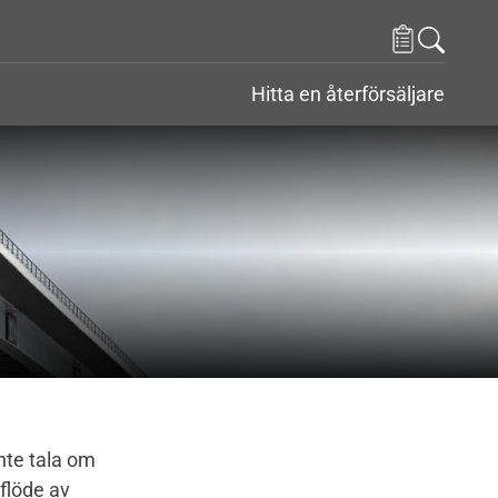
Hitta en återförsäljare
r
nder Kontakt
inte tala om
flöde av