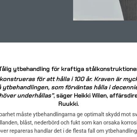
Tålig ytbehandling för kraftiga stålkonstruktione
konstrueras för att hålla i 100 år. Kraven är my
 ytbehandlingen, som förväntas hålla i decenni
höver underhållas”
, säger Heikki Wilen, affärsdir
Ruukki.
lbarhet måste ytbehandlingarna ge optimalt skydd mot s
llanden, blåst, nederbörd och fukt som kan orsaka korro
er repareras handlar det i de flesta fall om ytbehandling