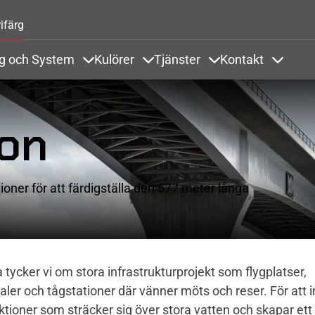
Hoppa till huvudinnehåll
ifärg
ng och System
Kulörer
Tjänster
Kontakt
odukter och Referenser
Items under Ytbehandling och System
Items under Kulörer
Items under Tjänste
Items u
ron
oner för att färdigställa den 577 meter långa
a tycker vi om stora infrastrukturprojekt som flygplatser,
aler och tågstationer där vänner möts och reser. För att 
tioner som sträcker sig över stora vatten och skapar ett 