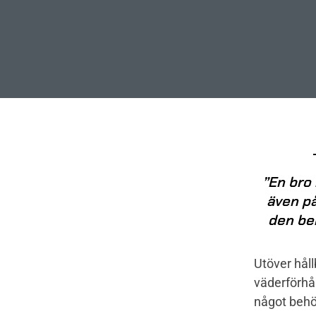
”En bro 
även på
den be
Utöver hål
väderförhå
något behöv