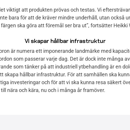
det viktigt att produkten prövas och testas. Vi eftersträva
inte bara för att de kräver mindre underhåll, utan också ur 
 färgen ska göra att föremål ser bra ut”
, fortsätter Heikki
Vi skapar hållbar infrastruktur
bron är numera ett imponerande landmärke med kapacite
fordon som passerar varje dag. Det är dock inte många av
ande som tänker på att industriell ytbehandling är en dol
att skapa hållbar infrastruktur. För att samhällen ska kun
tiga investeringar och för att vi ska kunna resa säkert öv
till nära och kära, nu och i många år framöver.