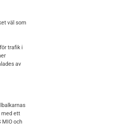
ket väl som
r trafik i
ner
ålades av
ålbalkarnas
n med ett
S MIO och