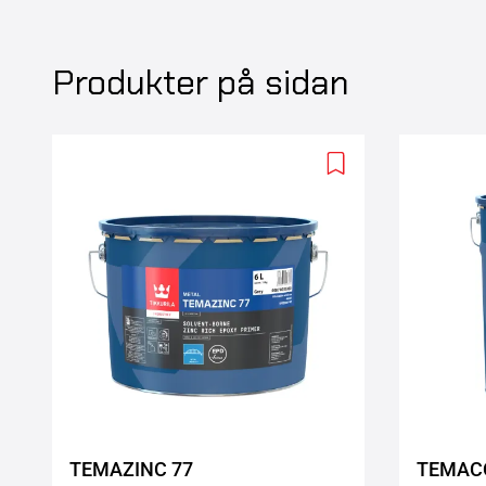
Produkter på sidan
Add
to
wishlist
TEMAZINC 77
TEMACO