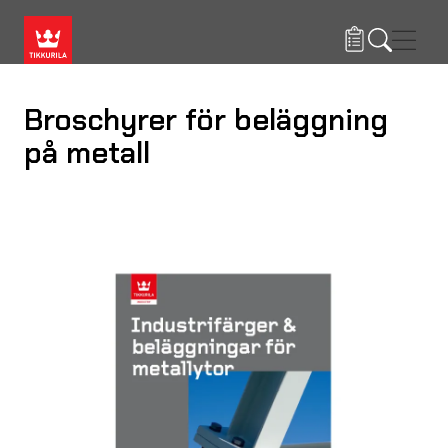
Hoppa till huvudinnehåll
Navig
Broschyrer för beläggning
på metall