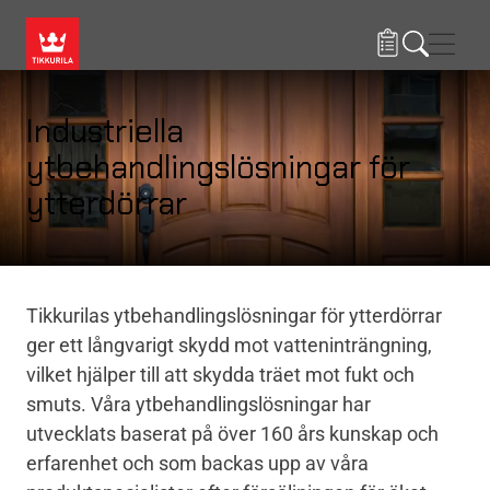
Hoppa till huvudinnehåll
Navig
Industriella
ytbehandlingslösningar för
ytterdörrar
Tikkurilas ytbehandlingslösningar för ytterdörrar
ger ett långvarigt skydd mot vatteninträngning,
vilket hjälper till att skydda träet mot fukt och
smuts. Våra ytbehandlingslösningar har
utvecklats baserat på över 160 års kunskap och
erfarenhet och som backas upp av våra