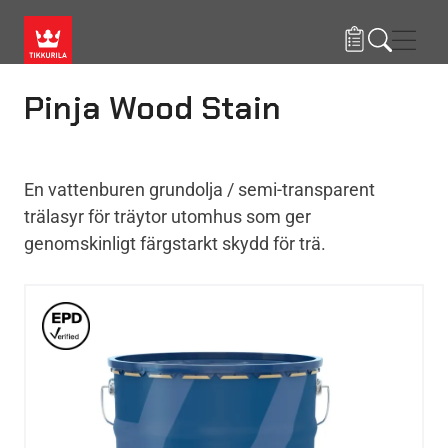
Hoppa till huvudinnehåll
Navig
Pinja Wood Stain
En vattenburen grundolja / semi-transparent
trälasyr för träytor utomhus som ger
genomskinligt färgstarkt skydd för trä.