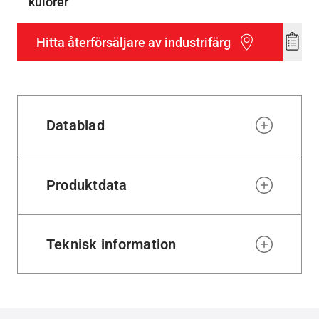
kulörer
Hitta återförsäljare av industrifärg
Add
to
wishl
Datablad
Produktdata
Teknisk information