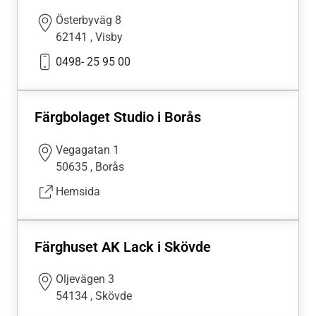
Österbyväg 8
62141
,
Visby
0498- 25 95 00
Färgbolaget Studio i Borås
Vegagatan 1
50635
,
Borås
Hemsida
Färghuset AK Lack i Skövde
Oljevägen 3
54134
,
Skövde