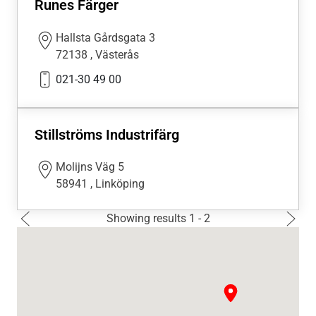
Runes Färger
Hallsta Gårdsgata 3
72138
,
Västerås
021-30 49 00
Stillströms Industrifärg
Molijns Väg 5
58941
,
Linköping
Nästa 
Showing results 1 - 2
›