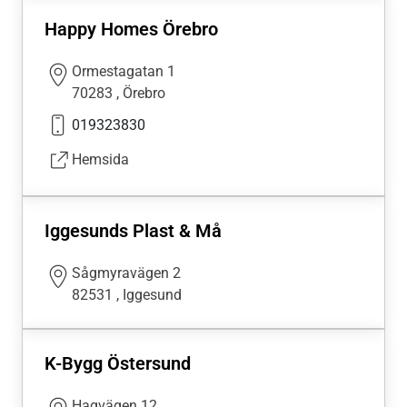
Happy Homes Örebro
Ormestagatan 1
70283
,
Örebro
019323830
Hemsida
Iggesunds Plast & Må
Sågmyravägen 2
82531
,
Iggesund
K-Bygg Östersund
Hagvägen 12