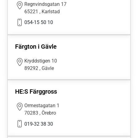
Regnvindsgatan 17
65221
,
Karlstad
054-15 50 10
Färgton i Gävle
Kryddstigen 10
89292
,
Gävle
HE:S Färggross
Ormestagatan 1
70283
,
Örebro
019-32 38 30