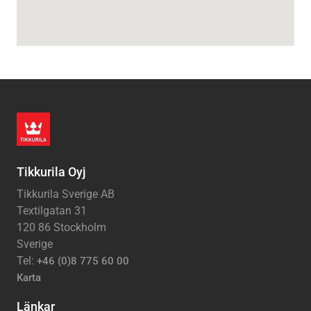
Tikkurila Oyj
Tikkurila Sverige AB
Textilgatan 31
120 86 Stockholm
Sverige
Tel:
+46 (0)8 775 60 00
Karta
Länkar