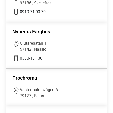
93136
,
Skellefteå
0910-71 03 70
Nyhems Färghus
Gjutaregatan 1
57142
,
Nässjö
0380-181 30
Prochroma
Västermalmsvägen 6
79177
,
Falun