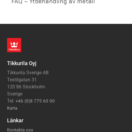
FAQ – Ytbehandling av metall
Tikkurila Oyj
Tikkurila Sverige AB
Textilgatan 31
120 86 Stockholm
Sverige
Tel:
+46 (0)8 775 60 00
Karta
Länkar
Kontakta oss