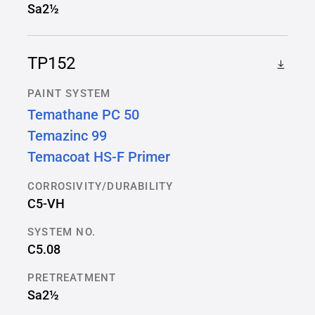
Sa2½
TP152
PAINT SYSTEM
Temathane PC 50
Temazinc 99
Temacoat HS-F Primer
CORROSIVITY/DURABILITY
C5-VH
SYSTEM NO.
C5.08
PRETREATMENT
Sa2½