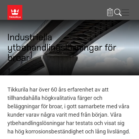
Hoppa till huvudinnehåll
Navig
Industriella
ytbehandlingslösningar för
broar
Tikkurila har över 60 års erfarenhet av att
tillhandahålla högkvalitativa färger och
beläggningar för broar, i gott samarbete med våra
kunder varav några varit med från början. Våra
ytbehandlingslösningar har testats och visat sig
ha hög korrosionsbeständighet och lång livslängd.