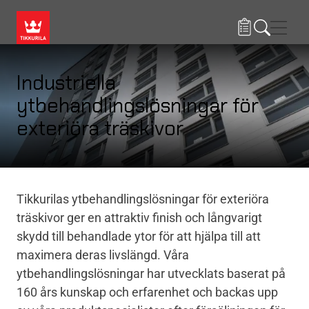
Hoppa till huvudinnehåll
Navig
Industriella
ytbehandlingslösningar för
exteriöra träskivor
Tikkurilas ytbehandlingslösningar för exteriöra
träskivor ger en attraktiv finish och långvarigt
skydd till behandlade ytor för att hjälpa till att
maximera deras livslängd. Våra
ytbehandlingslösningar har utvecklats baserat på
160 års kunskap och erfarenhet och backas upp