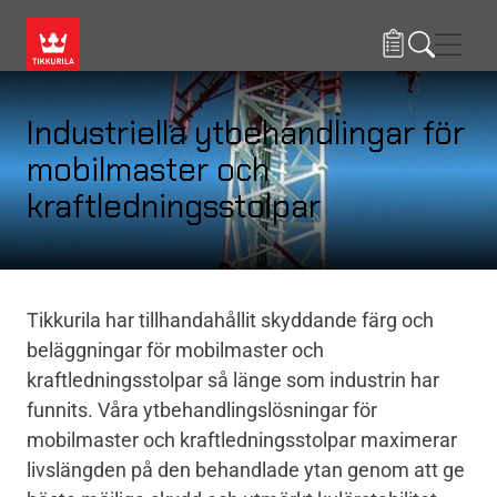
Hoppa till huvudinnehåll
Navig
Industriella ytbehandlingar för
mobilmaster och
kraftledningsstolpar
Tikkurila har tillhandahållit skyddande färg och
beläggningar för mobilmaster och
kraftledningsstolpar så länge som industrin har
funnits. Våra ytbehandlingslösningar för
mobilmaster och kraftledningsstolpar maximerar
livslängden på den behandlade ytan genom att ge