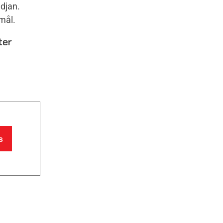
djan.
mål.
ter
s