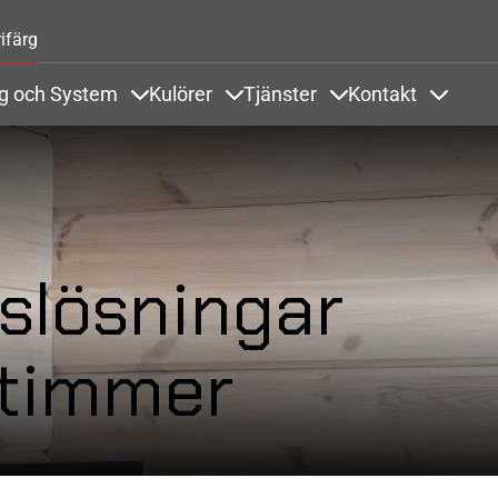
Hoppa till huvudinnehåll
ifärg
ng och System
Kulörer
Tjänster
Kontakt
odukter och Referenser
Items under Ytbehandling och System
Items under Kulörer
Items under Tjänste
Items u
slösningar
 timmer