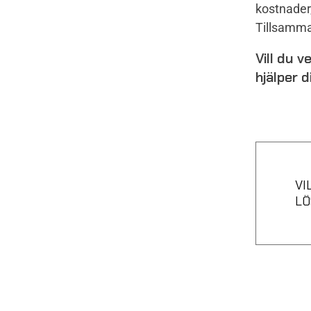
kostnader
Tillsamma
Vill du 
hjälper d
VI
LÖ