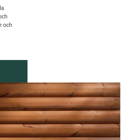
la
och
de och