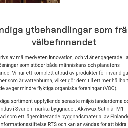
ndiga ytbehandlingar som fr
välbefinnandet
drivs av målmedveten innovation, och vi är engagerade i a
lösningar som stöder både människans och planetens
nde. Vi har ett komplett utbud av produkter för invändig
ner som är vattenburna, vilket gör dem till ett mer hållbart
de avger mindre flyktiga organiska föreningar (VOC).
ndiga sortiment uppfyller de senaste miljöstandarderna o
ndas i Svanen märkta byggnader. Akviwax Satin är M1
erad som ett lågemitterande byggnadsmaterial av Finland
formationsstiftelse RTS och kan användas för att bidra t