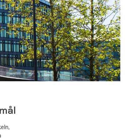
smål
keln,
a