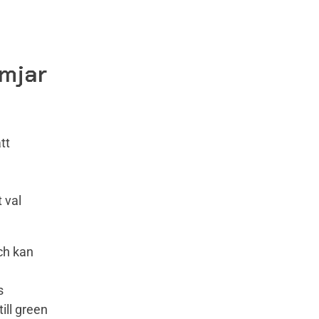
ämjar
tt
a
 val
ch kan
s
ill green