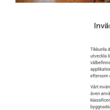
Invä
Tikkurila 
utveckla 
välbefinna
applikatio
eftersom 
Vårt invä
även anvä
klassific
byggnadsin