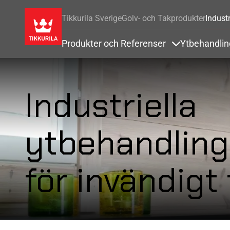
Tikkurila Sverige
Golv- och Takprodukter
Industr
Produkter och Referenser
Ytbehandli
Items under Pr
Industriella
ytbehandling
för invändigt