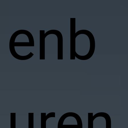
enb
uren