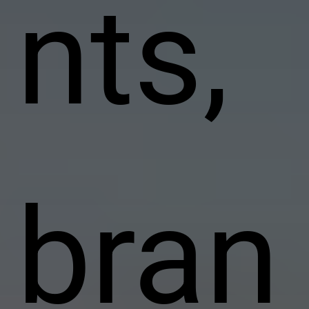
nts,
bran