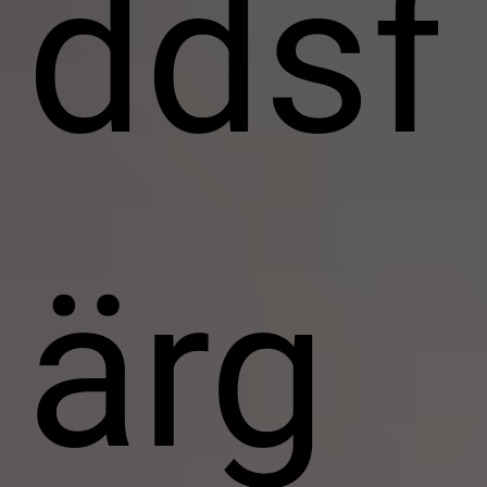
ddsf
ärg