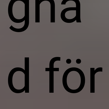
gna
d för