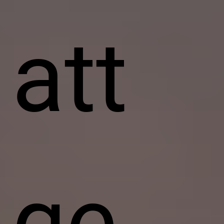
att
ge