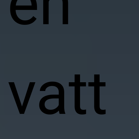
en
vatt