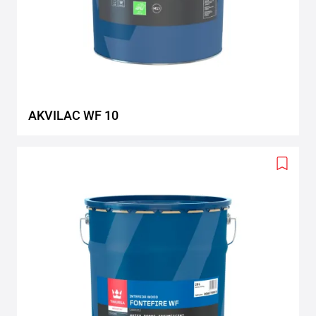
AKVILAC WF 10
Add
to
wishlis