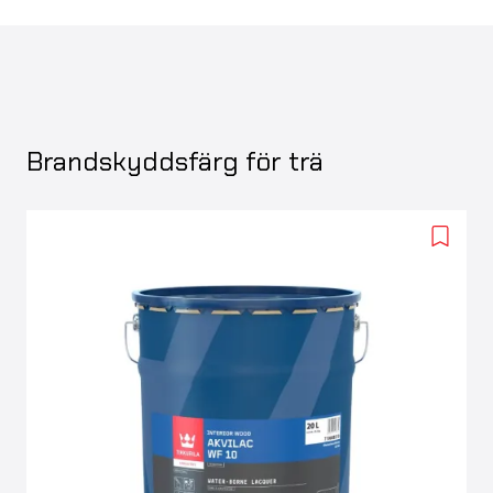
Brandskyddsfärg för trä
Add
to
wishlis