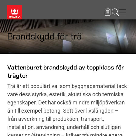
Hoppa till huvudinnehåll
Navig
Brandskydd för trä
Vattenburet brandskydd av toppklass för
träytor
Trä är ett populärt val som byggnadsmaterial tack
vare dess styrka, estetik, akustiska och termiska
egenskaper. Det har också mindre miljöpåverkan
än till exempel betong. Sett över livslängden –
från avverkning till produktion, transport,
installation, användning, underhåll och slutligen
kassering/återvinning – kräver trä mindre energi