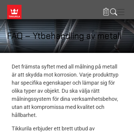
Hoppa till huvudinnehåll
Navig
FAQ – Ytbehandling av metall
Det främsta syftet med all målning på metall
är att skydda mot korrosion. Varje produkttyp
har specifika egenskaper och lämpar sig för
olika typer av objekt. Du ska välja rätt
målningssystem för dina verksamhetsbehov,
utan att kompromissa med kvalitet och
hållbarhet.
Tikkurila erbjuder ett brett utbud av