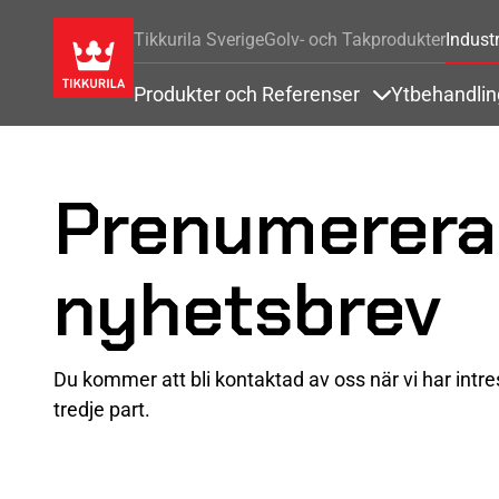
Tikkurila Sverige
Golv- och Takprodukter
Industr
Produkter och Referenser
Ytbehandli
Items under Pr
Prenumerera 
nyhetsbrev
Du kommer att bli kontaktad av oss när vi har intress
tredje part.