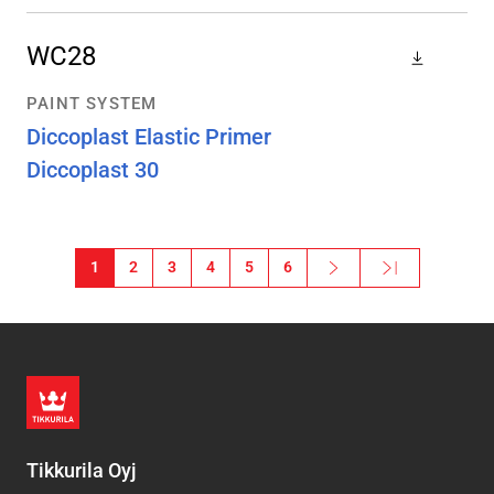
WC28
PAINT SYSTEM
Diccoplast Elastic Primer
Diccoplast 30
Paginering
1
2
3
4
5
6
Next ›
Sista »
Nästa sida
Sista sidan
Tikkurila Oyj